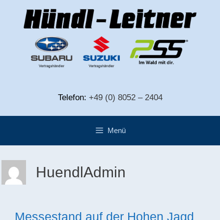
Zum
Inhalt
springen
Telefon:
+49 (0) 8052 – 2404
Menü
HuendlAdmin
Messestand auf der Hohen Jagd